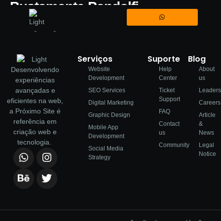
Bustamante Pandolfi
Com a tag
advogado
Serviços
Suporte
Blog
Desenvolvendo
Website
Help
About
Development
Center
us
experiências
avançadas e
SEO Services
Ticket
Leaders
Support
eficientes na web,
Digital Marketing
Careers
a Próximo Site é
FAQ
Graphic Design
Article
referência em
Contact
&
Mobile App
criação web e
us
News
Development
tecnologia.
Community
Legal
Social Media
Notice
Strategy