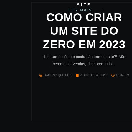
SITE
LER MAIS
COMO CRIAR
UM SITE DO
ZERO EM 2023
Tem um negócio e ainda não tem um site?! Não
perca mais vendas, descubra tudo…
RAMONY QUEIROZ
AGOSTO 14, 2023
12:04 PM