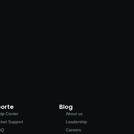
orte
Blog
lp Center
About us
cket Support
Leadership
AQ
Careers