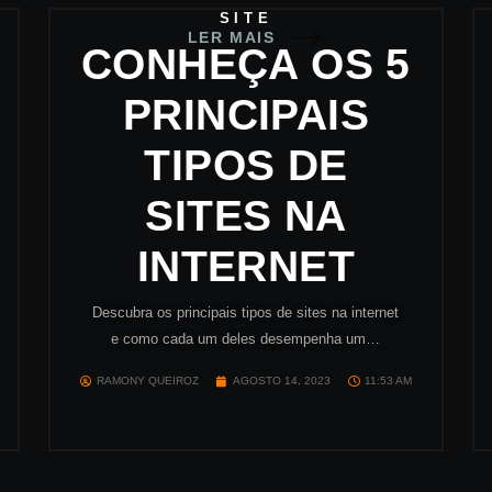
SITE
LER MAIS
CONHEÇA OS 5
PRINCIPAIS
TIPOS DE
SITES NA
INTERNET
Descubra os principais tipos de sites na internet
e como cada um deles desempenha um…
RAMONY QUEIROZ
AGOSTO 14, 2023
11:53 AM