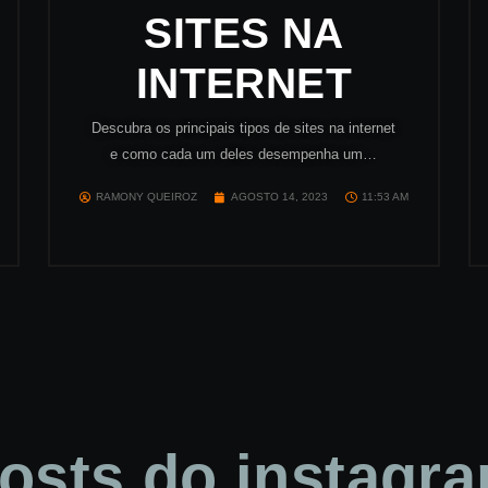
SITES NA
INTERNET
Descubra os principais tipos de sites na internet
e como cada um deles desempenha um…
RAMONY QUEIROZ
AGOSTO 14, 2023
11:53 AM
osts do instagr